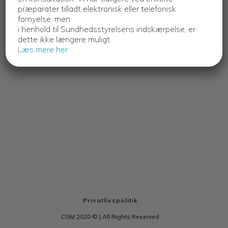
præparater tilladt elektronisk eller telefonisk
fornyelse, men
i henhold til Sundhedsstyrelsens indskærpelse, er
dette ikke længere muligt.
Læs mere her
Privatlivspolitik
CGM 2020 ©​ | All Rights Reserved